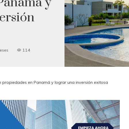
 Panamá y
versión
eses
114
n propiedades en Panamá y lograr una inversión exitosa