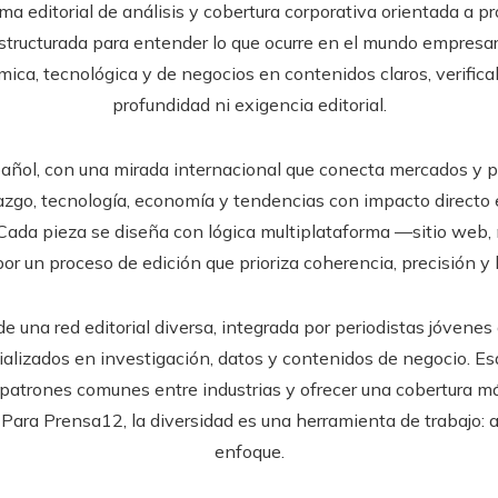
a editorial de análisis y cobertura corporativa orientada a p
structurada para entender lo que ocurre en el mundo empresari
mica, tecnológica y de negocios en contenidos claros, verifica
profundidad ni exigencia editorial.
añol, con una mirada internacional que conecta mercados y p
razgo, tecnología, economía y tendencias con impacto directo 
Cada pieza se diseña con lógica multiplataforma —sitio web, 
r un proceso de edición que prioriza coherencia, precisión y l
e una red editorial diversa, integrada por periodistas jóven
cializados en investigación, datos y contenidos de negocio. 
 patrones comunes entre industrias y ofrecer una cobertura m
al. Para Prensa12, la diversidad es una herramienta de trabajo: 
enfoque.