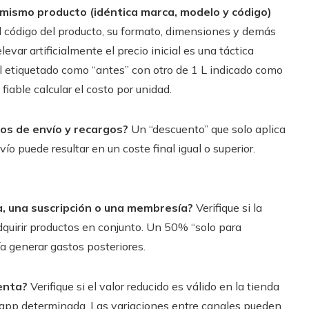
 mismo producto (idéntica marca, modelo y código)
l código del producto, su formato, dimensiones y demás
evar artificialmente el precio inicial es una táctica
l etiquetado como “antes” con otro de 1 L indicado como
fiable calcular el costo por unidad.
tos de envío y recargos?
Un “descuento” que solo aplica
ío puede resultar en un coste final igual o superior.
a, una suscripción o una membresía?
Verifique si la
 adquirir productos en conjunto. Un 50% “solo para
a generar gastos posteriores.
enta?
Verifique si el valor reducido es válido en la tienda
na app determinada. Las variaciones entre canales pueden