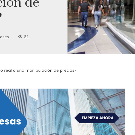
ción de
?
eses
61
o real o una manipulación de precios?