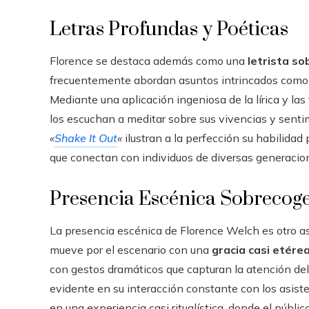
Letras Profundas y Poéticas
Florence se destaca además como una
letrista so
frecuentemente abordan asuntos intrincados como el 
Mediante una aplicación ingeniosa de la lírica y las
los escuchan a meditar sobre sus vivencias y sen
«
Shake It Out
«
ilustran a la perfección su habilida
que conectan con individuos de diversas generacio
Presencia Escénica Sobrecog
La presencia escénica de Florence Welch es otro as
mueve por el escenario con una
gracia casi etére
con gestos dramáticos que capturan la atención del 
evidente en su interacción constante con los asist
en una experiencia casi ritualística, donde el públic