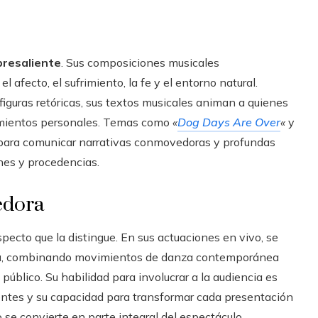
bresaliente
. Sus composiciones musicales
afecto, el sufrimiento, la fe y el entorno natural.
 figuras retóricas, sus textos musicales animan a quienes
timientos personales. Temas como
«
Dog Days Are Over
«
y
d para comunicar narrativas conmovedoras y profundas
nes y procedencias.
edora
pecto que la distingue. En sus actuaciones en vivo, se
a
, combinando movimientos de danza contemporánea
público. Su habilidad para involucrar a la audiencia es
entes y su capacidad para transformar cada presentación
o se convierte en parte integral del espectáculo.