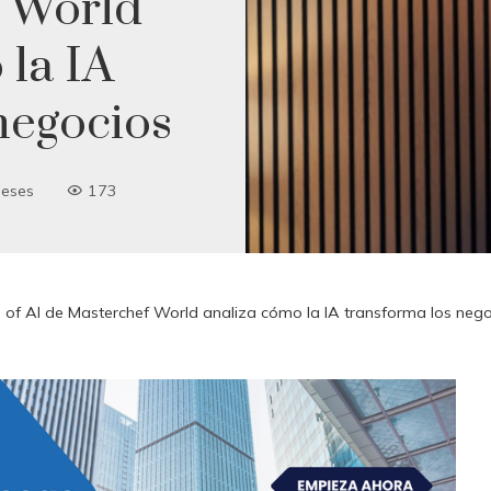
 World
 la IA
negocios
eses
173
 of AI de Masterchef World analiza cómo la IA transforma los neg