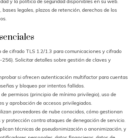
cidad y la política de seguridad disponibles en su web.
, bases legales, plazos de retención, derechos de los
os.
senciales
 de cifrado TLS 1.2/1.3 para comunicaciones y cifrado
56). Solicitar detalles sobre gestión de claves y
probar si ofrecen autenticación multifactor para cuentas
aseñas y bloqueo por intentos fallidos.
de permisos (principio de mínimo privilegio), uso de
es y aprobación de accesos privilegiados.
tilizan proveedores de nube conocidos, cómo gestionan
 y protección contra ataques de denegación de servicio.
 aplican técnicas de pseudonimización o anonimización, y
dentificadores personales, datos financieros, datos de