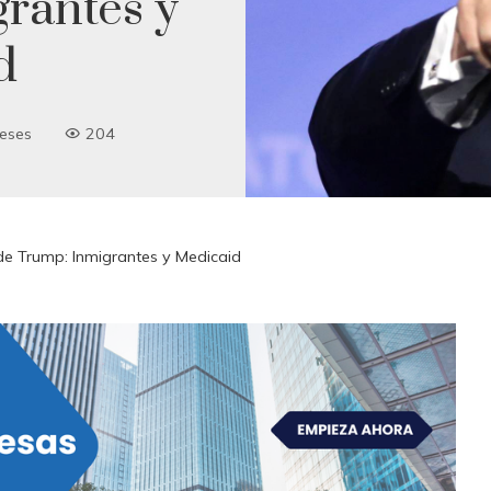
rantes y
d
eses
204
e Trump: Inmigrantes y Medicaid