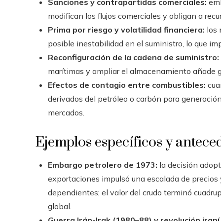
Sanciones y contrapartidas comerciales:
emb
modifican los flujos comerciales y obligan a recu
Prima por riesgo y volatilidad financiera:
los 
posible inestabilidad en el suministro, lo que imp
Reconfiguración de la cadena de suministro:
marítimas y ampliar el almacenamiento añade gas
Efectos de contagio entre combustibles:
cuan
derivados del petróleo o carbón para generación
mercados.
Ejemplos específicos y anteced
Embargo petrolero de 1973:
la decisión adopt
exportaciones impulsó una escalada de precio
dependientes; el valor del crudo terminó cuadrup
global.
Guerra Irán-Irak (1980–88) y revolución iraní