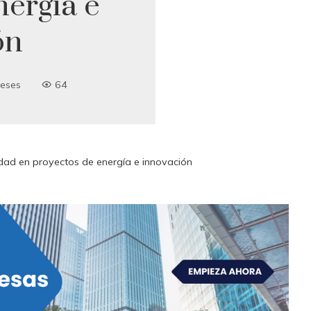
nergía e
ón
eses
64
idad en proyectos de energía e innovación