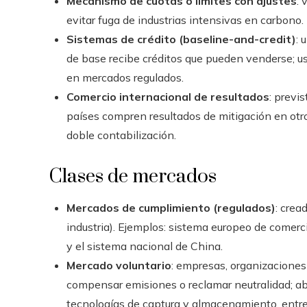
Mecanismo de cuotas o límites con ajustes
: 
evitar fuga de industrias intensivas en carbono.
Sistemas de crédito (baseline-and-credit)
: 
de base recibe créditos que pueden venderse; u
en mercados regulados.
Comercio internacional de resultados
: previ
países compren resultados de mitigación en otro
doble contabilización.
Clases de mercados
Mercados de cumplimiento (regulados)
: crea
industria). Ejemplos: sistema europeo de comer
y el sistema nacional de China.
Mercado voluntario
: empresas, organizaciones
compensar emisiones o reclamar neutralidad; aba
tecnologías de captura y almacenamiento, entre