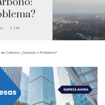
arbono:
oblema?
es
144
 de Carbono: ¿Solución o Problema?