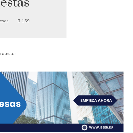
testas
eses
159
Protestas