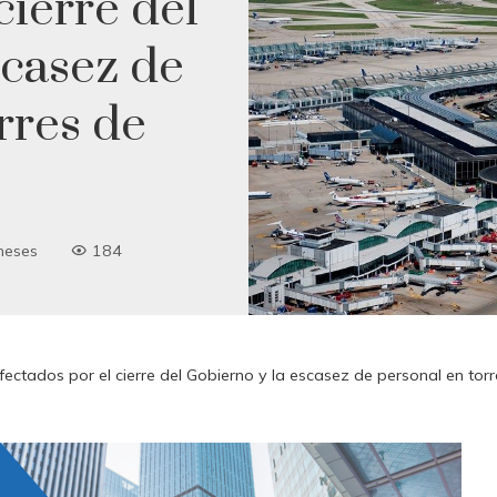
cierre del
scasez de
rres de
meses
184
fectados por el cierre del Gobierno y la escasez de personal en torr